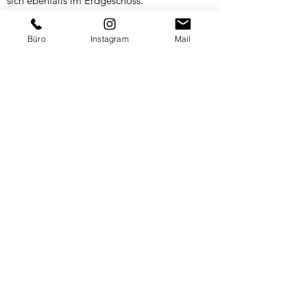
sich ebenfalls im Erdgeschoss.
Im Obergeschoss erwartet Sie ein schönes
Dusch/Wannenbad, ein Kinderzimmer, ein
Büro
Instagram
Mail
großes Schlafzimmer mit angrenzendem
Balkon sowie ein Abstellraum.
Im Dachgeschoss befindet sich das Studio
welches Sie als Büro oder als weiteres
Schlafzimmer nutzen können.
Das gesamte Haus ist sehr hochwertig und
modern ausgestattet.
Überzeugen Sie sich gerne selbst von diesem
schönen Objekt in einer gefragten Lage.
PROVISIONSHINWEIS